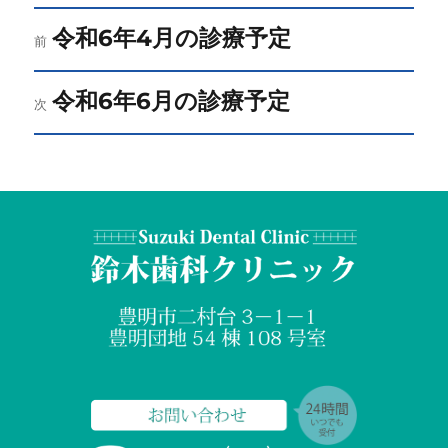
投
令和6年4月の診療予定
前
前
の
稿
投
令和6年6月の診療予定
次
次
ナ
稿:
の
ビ
投
稿:
ゲ
ー
シ
ョ
ン