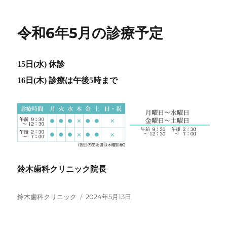
令和6年5月の診療予定
15日(水) 休診
16日(木) 診療は午後5時まで
鈴木歯科クリニック院長
投
投
鈴木歯科クリニック
2024年5月13日
稿
稿
者
日: